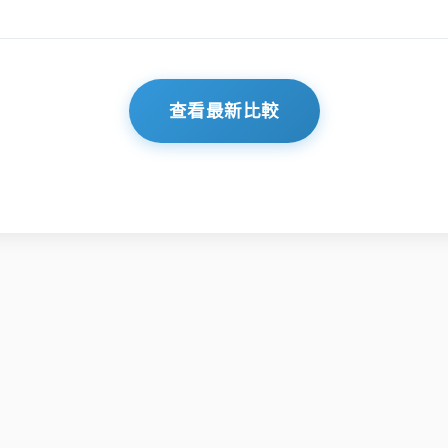
查看最新比較