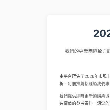
2
我們的專業團隊致力
本平台匯集了2026年市
析。每個推薦都經過我們專
我們提供即時更新的娛樂城
有價值的參考資料，讓您的