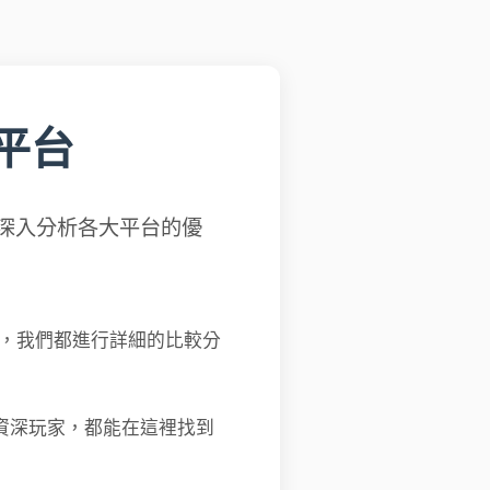
平台
深入分析各大平台的優
質，我們都進行詳細的比較分
資深玩家，都能在這裡找到