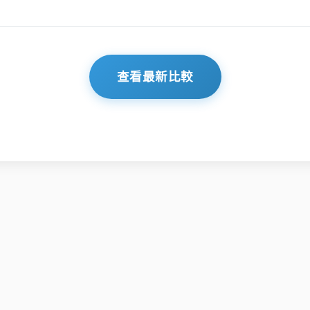
查看最新比較