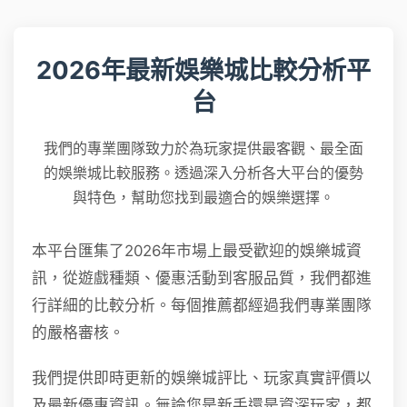
2026年最新娛樂城比較分析平
台
我們的專業團隊致力於為玩家提供最客觀、最全面
的娛樂城比較服務。透過深入分析各大平台的優勢
與特色，幫助您找到最適合的娛樂選擇。
本平台匯集了2026年市場上最受歡迎的娛樂城資
訊，從遊戲種類、優惠活動到客服品質，我們都進
行詳細的比較分析。每個推薦都經過我們專業團隊
的嚴格審核。
我們提供即時更新的娛樂城評比、玩家真實評價以
及最新優惠資訊。無論您是新手還是資深玩家，都