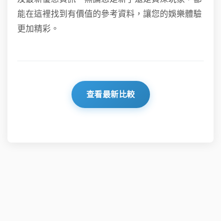
能在這裡找到有價值的參考資料，讓您的娛樂體驗
更加精彩。
查看最新比較