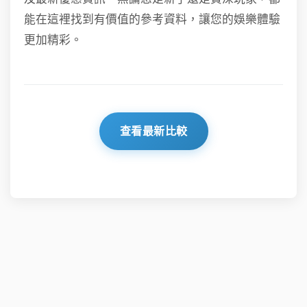
能在這裡找到有價值的參考資料，讓您的娛樂體驗
更加精彩。
查看最新比較