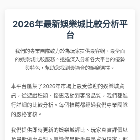
2026年最新娛樂城比較分析平
台
我們的專業團隊致力於為玩家提供最客觀、最全面
的娛樂城比較服務。透過深入分析各大平台的優勢
與特色，幫助您找到最適合的娛樂選擇。
本平台匯集了2026年市場上最受歡迎的娛樂城資
訊，從遊戲種類、優惠活動到客服品質，我們都進
行詳細的比較分析。每個推薦都經過我們專業團隊
的嚴格審核。
我們提供即時更新的娛樂城評比、玩家真實評價以
及最新優惠資訊。無論您是新手還是資深玩家，都