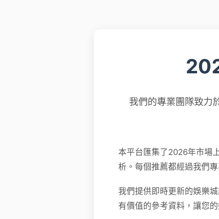
2
我們的專業團隊致力
本平台匯集了2026年市
析。每個推薦都經過我們專
我們提供即時更新的娛樂城
有價值的參考資料，讓您的