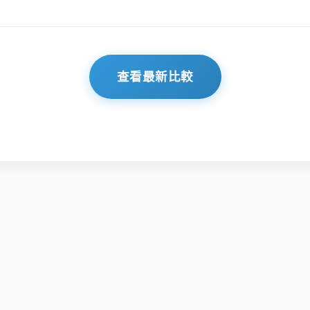
查看最新比較