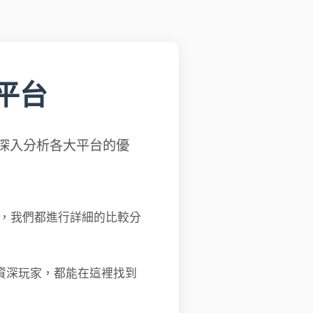
平台
深入分析各大平台的優
質，我們都進行詳細的比較分
資深玩家，都能在這裡找到