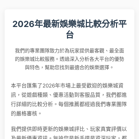
2026年最新娛樂城比較分析平
台
我們的專業團隊致力於為玩家提供最客觀、最全面
的娛樂城比較服務。透過深入分析各大平台的優勢
與特色，幫助您找到最適合的娛樂選擇。
本平台匯集了2026年市場上最受歡迎的娛樂城資
訊，從遊戲種類、優惠活動到客服品質，我們都進
行詳細的比較分析。每個推薦都經過我們專業團隊
的嚴格審核。
我們提供即時更新的娛樂城評比、玩家真實評價以
及最新優惠資訊。無論您是新手還是資深玩家，都