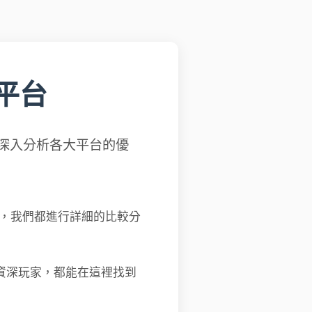
平台
深入分析各大平台的優
質，我們都進行詳細的比較分
資深玩家，都能在這裡找到