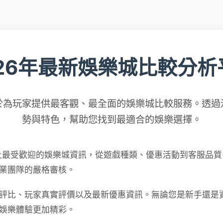
026年最新娛樂城比較分析
於為玩家提供最客觀、最全面的娛樂城比較服務。透過
勢與特色，幫助您找到最適合的娛樂選擇。
場上最受歡迎的娛樂城資訊，從遊戲種類、優惠活動到客服品
業團隊的嚴格審核。
評比、玩家真實評價以及最新優惠資訊。無論您是新手還是
娛樂體驗更加精彩。