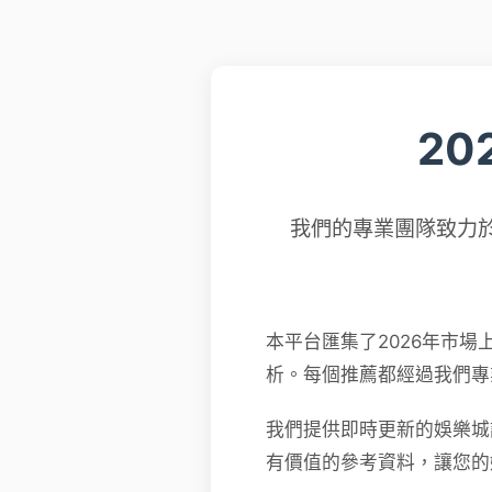
2
我們的專業團隊致力
本平台匯集了2026年市
析。每個推薦都經過我們專
我們提供即時更新的娛樂城
有價值的參考資料，讓您的