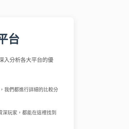
平台
深入分析各大平台的優
質，我們都進行詳細的比較分
資深玩家，都能在這裡找到