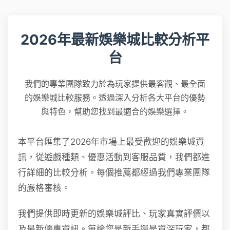
2026年最新娛樂城比較分析平
台
我們的專業團隊致力於為玩家提供最客觀、最全面
的娛樂城比較服務。透過深入分析各大平台的優勢
與特色，幫助您找到最適合的娛樂選擇。
本平台匯集了2026年市場上最受歡迎的娛樂城資
訊，從遊戲種類、優惠活動到客服品質，我們都進
行詳細的比較分析。每個推薦都經過我們專業團隊
的嚴格審核。
我們提供即時更新的娛樂城評比、玩家真實評價以
及最新優惠資訊。無論您是新手還是資深玩家，都