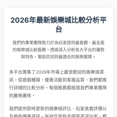
2026年最新娛樂城比較分析平
台
我們的專業團隊致力於為玩家提供最客觀、最全面
的娛樂城比較服務。透過深入分析各大平台的優勢
與特色，幫助您找到最適合的娛樂選擇。
本平台匯集了2026年市場上最受歡迎的娛樂城資
訊，從遊戲種類、優惠活動到客服品質，我們都進
行詳細的比較分析。每個推薦都經過我們專業團隊
的嚴格審核。
我們提供即時更新的娛樂城評比、玩家真實評價以
及最新優惠資訊。無論您是新手還是資深玩家，都