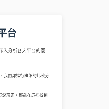
平台
深入分析各大平台的優
質，我們都進行詳細的比較分
資深玩家，都能在這裡找到