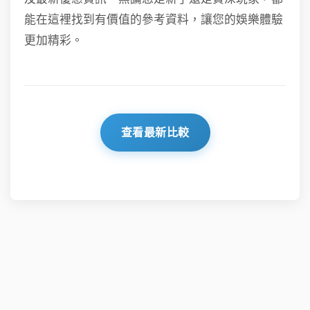
能在這裡找到有價值的參考資料，讓您的娛樂體驗
更加精彩。
查看最新比較