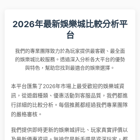
2026年最新娛樂城比較分析平
台
我們的專業團隊致力於為玩家提供最客觀、最全面
的娛樂城比較服務。透過深入分析各大平台的優勢
與特色，幫助您找到最適合的娛樂選擇。
本平台匯集了2026年市場上最受歡迎的娛樂城資
訊，從遊戲種類、優惠活動到客服品質，我們都進
行詳細的比較分析。每個推薦都經過我們專業團隊
的嚴格審核。
我們提供即時更新的娛樂城評比、玩家真實評價以
及最新優惠資訊。無論您是新手還是資深玩家，都