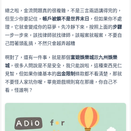
總之啦，金流問題真的很複雜，不是三言兩語講得完的，
但至少你要記住，
帳戶被鎖不是世界末日
，但如果你不處
理，它就會變成你的惡夢。先冷靜下來，按照上面的
步驟
一步一步來，該找律師就找律師，該報案就報案，不要自
己悶著頭亂搞，不然只會越弄越糟
啊對了，還有一件事，就是那個
富遊娛樂城
跟
九州娛樂
城
，很多人問說是不是安全，我只能說啦，這種東西見仁
見智，但如果你連基本的
出金限制
條款都不看清楚，那就
不要怪人家坑你喔，畢竟遊戲規則寫在那邊，你自己不
看，怪誰咧？