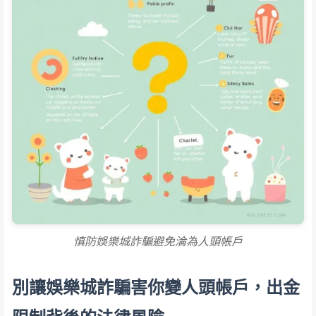
慎防娛樂城詐騙避免淪為人頭帳戶
別讓娛樂城詐騙害你變人頭帳戶，出金