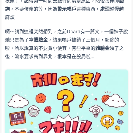
被鎖了，記得第一時間去銀行問清楚原因，然後找律師
諮
詢
，不要傻傻的等，因為
警示帳戶
這種東西，
處理
越慢越
麻煩
啊～講到這裡突然想到，之前Dcard有一篇文，一個妹子說
她只是為了拿
體驗金
，結果帳戶被鎖了三個月，超慘的
啦，所以說真的不要貪小便宜，有些平臺的
體驗金
領了之
後，流水要求高到靠北，根本是在設局啦...