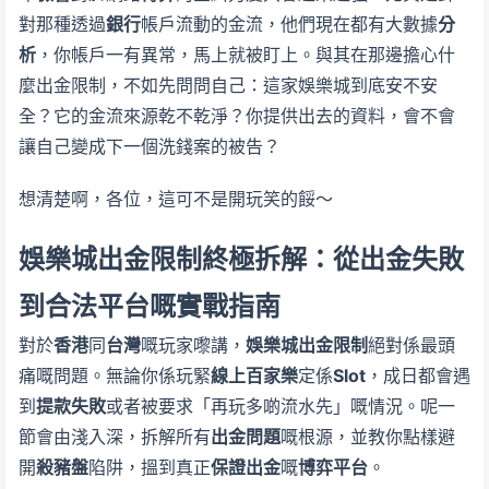
對那種透過
銀行
帳戶流動的金流，他們現在都有大數據
分
析
，你帳戶一有異常，馬上就被盯上。與其在那邊擔心什
麼出金限制，不如先問問自己：這家娛樂城到底安不安
全？它的金流來源乾不乾淨？你提供出去的資料，會不會
讓自己變成下一個洗錢案的被告？
想清楚啊，各位，這可不是開玩笑的餒～
娛樂城出金限制終極拆解：從
出金失敗
到
合法平台
嘅實戰指南
對於
香港
同
台灣
嘅玩家嚟講，
娛樂城出金限制
絕對係最頭
痛嘅問題。無論你係玩緊
線上百家樂
定係
Slot
，成日都會遇
到
提款失敗
或者被要求「再玩多啲流水先」嘅情況。呢一
節會由淺入深，拆解所有
出金問題
嘅根源，並教你點樣避
開
殺豬盤
陷阱，搵到真正
保證出金
嘅
博弈平台
。