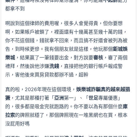
案件
，這種時候沒有律師幫你釐清，你可能連
不起訴
處分
都拿不到
啊說到這個律師的費用喔，很多人會覺得貴，但你要想
啊，如果帳戶被鎖了，裡面還有十幾萬甚至幾十萬的錢，
你不花這個錢，錢就拿不回來，而且搞不好還會被列為被
告，到時候更慘。我有個朋友就是這樣，他玩那個
鉅城娛
樂城
，結果贏了一筆錢要出金，對方說要
審核
，審了兩個
禮拜，然後說他涉嫌
洗錢
，直接把他的銀行帳戶報成警
示，害他後來買房貸款都辦不過，超幹
真的啦，2026年現在這個環境，
娛樂城詐騙真的越來越猖
獗
，尤其是那種打著「
亞洲
第一」、「
世足
專屬優惠」
的，很多都是吸金完就跑路的。你不要以為有那個什麼
庫
拉索
的牌照就穩了，那個牌照現在一堆黑網也在買，根本
沒屁用好嗎