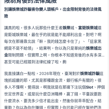
限制背後的法律風險
別讓娛樂城詐騙害你變人頭帳戶，出金限制背後的法律風
險
講真的啦，很多人玩那些什麼王者
娛樂
城、
富遊娛樂城
還
是鉅城娛樂城，最在乎的就是能不能順利出金，對吧？啊
每次在那邊靠北說「幹，我的錢怎麼卡住了」、「這家黑
網是不是不給領」，結果咧，你以為只是單純的
娛樂城出
金
限制問題，但實際上啊，你根本不知道背後的水有多深...
甚至可能已經踏到法律紅線了啦，齁
我直接講白一點啦，2026年現在，臺灣對於
娛樂城詐騙
這
塊抓超嚴的耶，尤其是那種跟金流、銀行帳戶有關的。很
多人不懂啊，覺得說，啊我就是在那邊下注玩個
Slot
、押個
世足世界盃，或是玩什麼亞洲職棒，贏了錢，平臺說要跑
什麼流水、要洗多少倍才能出金，然後你就乖乖配合，結
果勒？你以為你在賺錢，但實際上你可能已經在幫他們洗