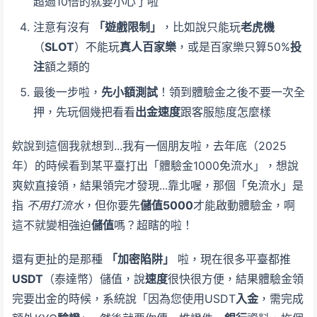
超過10倍的就要小心了啦
注意有沒有
「遊戲限制」
，比如說只能玩
老虎機
（
SLOT
）不能玩
真人百家樂
，或是百家樂只算50%
投
注
額之類的
最後一步啦，
先小額測試
！領到體驗金之後不要一次全
押，先玩個幾把看看
出金速度
跟客服態度怎麼樣
欸說到這個我就想到...我有一個朋友啦，去年底（2025
年）的時候看到某平臺打出「體驗金1000免流水」，想說
爽欸直接領，結果領完才發現...靠北喔，那個「免流水」是
指
不用打流水
，但你要先
儲值5000
才能啟動體驗金，啊
這不就變相強迫
儲值
嗎？超瞎的啦！
還有更扯的是那種
「加密陷阱」
啦，現在很多平臺都推
USDT
（泰達幣）儲值，說
速度
很快很方便，結果體驗金領
完要出金的時候，系統說「因為您使用USDT
入金
，需完成