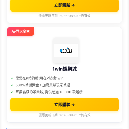
立即體驗 →
優惠更新日期: 2026-08-05 *仍有效
Av界大金主
1win娛樂城
常常在P站贊助(可在P站搜1win)
500%首儲獎金，加密貨幣玩家首選
巨無霸級的娛樂城, 提供超過 10,000 款遊戲
立即體驗 →
優惠更新日期: 2026-08-05 *仍有效