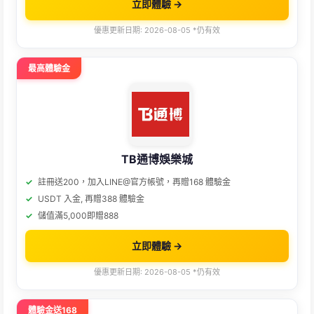
立即體驗 →
優惠更新日期: 2026-08-05 *仍有效
最高體驗金
TB通博娛樂城
註冊送200，加入LINE@官方帳號，再贈168 體驗金
USDT 入金, 再贈388 體驗金
儲值滿5,000即贈888
立即體驗 →
優惠更新日期: 2026-08-05 *仍有效
體驗金送168