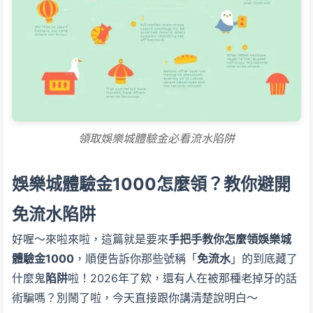
領取娛樂城體驗金必看流水陷阱
娛樂城體驗金1000怎麼領？教你避開
免流水陷阱
好喔～來啦來啦，這篇就是要來
手把手教你怎麼領娛樂城
體驗金1000
，順便告訴你那些號稱「
免流水
」的到底藏了
什麼鬼
陷阱
啦！2026年了欸，還有人在被那種老掉牙的話
術騙嗎？別鬧了啦，今天直接跟你講清楚說明白～