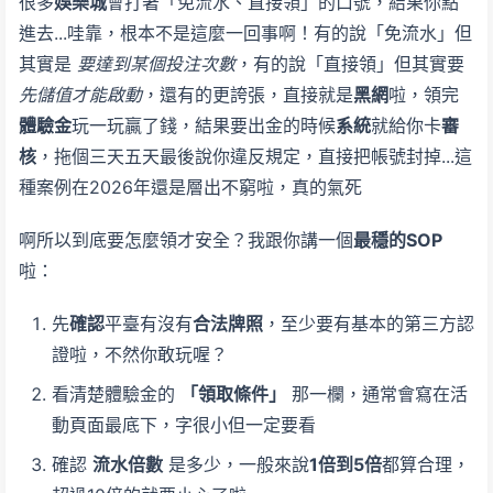
很多
娛樂城
會打著「免流水、直接領」的口號，結果你點
進去...哇靠，根本不是這麼一回事啊！有的說「免流水」但
其實是
要達到某個投注次數
，有的說「直接領」但其實要
先儲值才能啟動
，還有的更誇張，直接就是
黑網
啦，領完
體驗金
玩一玩贏了錢，結果要出金的時候
系統
就給你卡
審
核
，拖個三天五天最後說你違反規定，直接把帳號封掉...這
種案例在2026年還是層出不窮啦，真的氣死
啊所以到底要怎麼領才安全？我跟你講一個
最穩的SOP
啦：
先
確認
平臺有沒有
合法牌照
，至少要有基本的第三方認
證啦，不然你敢玩喔？
看清楚體驗金的
「領取條件」
那一欄，通常會寫在活
動頁面最底下，字很小但一定要看
確認
流水倍數
是多少，一般來說
1倍到5倍
都算合理，