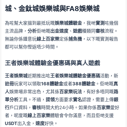
城
、
金鈦城娛樂城
與
FA8娛樂城
為咗幫大家搵到最抵玩嘅
娛樂城體驗金
，我哋
實測
咗幾個
主流品牌，
分析
佢哋嘅
出金速度
、
遊戲
種類同
審核
流程。
無論你係鍾意玩
線上百家樂
定係
捕魚機
，以下嘅實測報告
都可以幫你慳返唔少時間。
王者娛樂城體驗金優惠碼
與
真人
遊戲
王者娛樂城
近期推出咗
王者娛樂城體驗金優惠碼
活動，新
註冊
玩家可以領取
168體驗金
或者
388體驗金
。佢哋嘅
真
人
娛樂場非常出色，尤其係
百家樂玩法
，有好多唔同嘅
路
單分析
工具。不過，
提領
方面要求
實名
認證，需要上傳
銀
行
戶口資料，
審核
時間大約24小時。如果你係
百家樂
愛好
者，呢度嘅
線上百家樂
體驗會令你滿意，而且佢哋支援
USDT
出入金，
速度
好快。