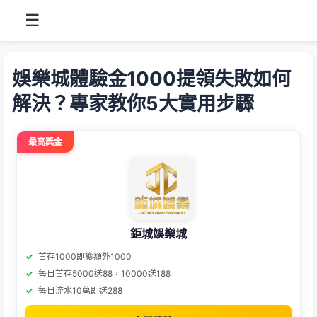
☰
娛樂城體驗金1000提領失敗如何
解決？專家教你5大實用步驟
最高獎金
鉅城娛樂城
首存1000即獲額外1000
每日首存5000送88，10000送188
每日流水10萬即送288