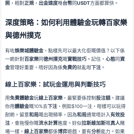
照
，相對
正規
，
出金速度
喺
台幣
同
USDT
方面都算快。
深度策略：如何利用
體驗金
玩轉
百家樂
與
德州撲克
有咗
娛樂城體驗金
，點樣先可以最大化佢嘅價值？以下係
一啲針對
百家樂
同
德州撲克
嘅
實戰技巧
。記住，
心態
同
資
金
管理好重要，唔好因為係
免費的
就亂咁
下注
。
線上百家樂
：
試玩金
運用與
判斷
技巧
用
免費體驗金
玩
線上百家樂
，最緊要係控制
投注額
。建議
你用
體驗金
嘅10%去
下注
，例如$100一注，咁樣可以玩得
耐啲。留意
和局
嘅出現頻率，因為
和局
通常唔計入
有效投
注
，會拖慢你嘅
流水計算
進度。好似
拉斯維加斯
嘅
真人
賭
場一樣，
線上百家樂
都係
博弈
遊戲，要有
分析
能力。如果