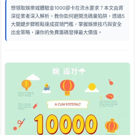
想領取娛樂城體驗金1000卻卡在流水要求？本文由資
深從業者深入解析，教你如何避開洗碼量陷阱，透過5
大關鍵步驟輕鬆達成提領門檻，掌握娛樂技巧與安全
出金策略，讓你的免費籌碼發揮最大價值。