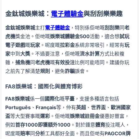
金鈦城娛樂城
：
電子體驗金
與
刮刮樂
樂趣
金鈦城娛樂城
主打
電子體驗金
，特別係佢哋嘅
刮刮樂
同
老
虎機
獎金池。佢哋嘅
娛樂城體驗金500
活動，適合想
試玩
電子遊戲
嘅
玩家
。呢度嘅
拉彩金
系統非常吸引，經常有
玩
家
中到
大獎
。不過要注意，佢哋嘅
流水計算
方式比較複
雜，
捕魚機
同
老虎機
嘅
有效投注
比例可能唔同。建議你玩
之前先了解清楚
規則
，避免
詐騙
誤會。
FA8娛樂城
：
國際化
與
體育
博彩
FA8娛樂城
係一個
國際化
嘅
平臺
，支援多種語言包括
Português
、
Français
等，仲有
英超
、
世界盃
、
歐洲國家
盃
等大型賽事嘅
運彩
。佢哋嘅
娛樂城註冊金
優惠好豐富，
例如
首存1000即獲額外1000
。對於鍾意
體育
投注嘅人，
呢度嘅
賠率
同
分析
工具都好全面。而且佢哋有
PAGCOR
牌