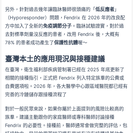
另外，針對過去幾年讓臨牀醫師很頭痛的「
低反應者
」
（Hyporesponder）問題，Fendrix 在 2026 年的改良配
方中加入了全新的
免疫調節分子
。臨牀試驗證實，對於過
去對標準劑量沒反應的患者，改用 Fendrix 後，大概有
78% 的患者成功產生了
保護性抗體
喔～
臺灣本土的應用現況與接種建議
在臺灣，衛生福利部疾病管制署已經在 2025 年底更新了
相關的接種指引，正式把 Fendrix 列入特定族羣的公費或
自費選項啦。2026 年，各大醫學中心跟區域醫院都已經有
完善的冷鏈儲存跟接種流程了
對於一般民眾來說，如果你屬於上面提到的風險比較高的
族羣，建議主動跟你的家庭醫師或專科醫師討論接種
Fendrix 的必要性。接種前，醫師通常會做完整的評估，包