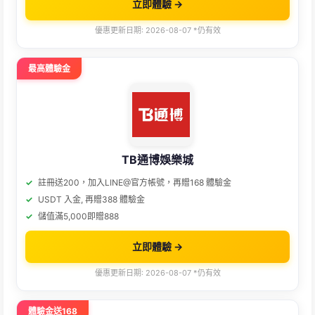
立即體驗 →
優惠更新日期: 2026-08-07 *仍有效
最高體驗金
TB通博娛樂城
註冊送200，加入LINE@官方帳號，再贈168 體驗金
USDT 入金, 再贈388 體驗金
儲值滿5,000即贈888
立即體驗 →
優惠更新日期: 2026-08-07 *仍有效
體驗金送168