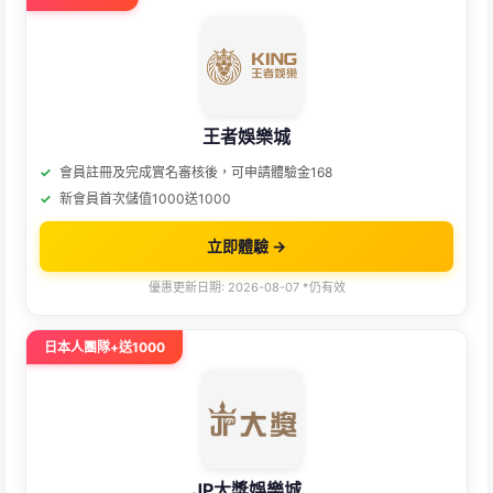
王者娛樂城
會員註冊及完成實名審核後，可申請體驗金168
新會員首次儲值1000送1000
立即體驗 →
優惠更新日期: 2026-08-07 *仍有效
日本人團隊+送1000
JP大獎娛樂城