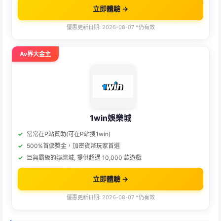
立即體驗 →
優惠更新日期: 2026-08-07 *仍有效
Av界大金主
1win娛樂城
常常在P站贊助(可在P站搜1win)
500%首儲獎金，加密貨幣玩家首選
巨無霸級的娛樂城, 提供超過 10,000 款遊戲
立即體驗 →
優惠更新日期: 2026-08-07 *仍有效