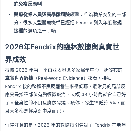
的
免疫反應
咧
醫療從業人員與高暴露風險族羣：
作為職業安全的一部
分，很多大型醫療機構已經把 Fendrix 列入年度
常規
接種
的選項之一了吶
2026年Fendrix的臨牀數據與真實世
界成效
根據 2026 年第一季由亞太地區多家醫學中心一起發布的
真實世界數據
（Real-World Evidence）來看，接種
Fendrix 後的整體
不良反應
發生率極低耶，最常見的局部反
應只是接種部位有點輕微痠痛，大概 48 小時內就會自己好
了。全身性的不良反應像發燒、疲倦，發生率低於 5%，而
且大多都是輕度到中度而已。
值得注意的是，2026 年的數據特別強調了 Fendrix 在老年