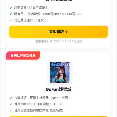
註冊即贈388電子體驗金
新會員30天內儲值10000送888，50000送1888
新會員儲值1000送1000
立即體驗 →
優惠更新日期: 2026-08-07 *仍有效
台網紅林倪安推薦
GoFun娛樂城
台灣網紅、直播主林倪安（Nian）推薦
首存100 USDT 即可申請 18 USDT
台灣首選虛擬貨幣娛樂城(高匿名性)