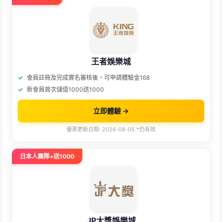
王者娛樂城
會員註冊及完成實名審核後，可申請體驗金168
新會員首次儲值1000送1000
立即體驗 →
優惠更新日期: 2026-08-05 *仍有效
日本人團隊+送1000
JP大獎娛樂城