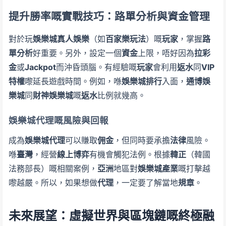
提升勝率嘅
實戰技巧
：
路單分析
與
資金
管理
對於玩
娛樂城真人娛樂
（如
百家樂玩法
）嘅
玩家
，掌握
路
單分析
好重要。另外，設定一個
資金
上限，唔好因為
拉彩
金
或
Jackpot
而沖昏頭腦。有經驗嘅
玩家
會利用
返水
同
VIP
特權
嚟延長遊戲時間。例如，喺
娛樂城排行
入面，
通博娛
樂城
同
財神娛樂城
嘅
返水
比例就幾高。
娛樂城代理
嘅風險與回報
成為
娛樂城代理
可以賺取
佣金
，但同時要承擔
法律
風險。
喺
臺灣
，經營
線上博弈
有機會觸犯法例。根據
韓正
（韓國
法務部長）嘅相關案例，
亞洲
地區對
娛樂城產業
嘅打擊越
嚟越嚴。所以，如果想做
代理
，一定要了解當地
規章
。
未來展望：
虛擬世界
與
區塊鏈
嘅終極融