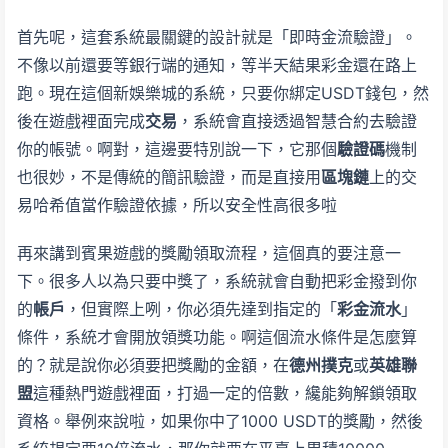
首先呢，這套系統最關鍵的設計就是「即時金流驗證」。
不像以前還要等銀行端的通知，等半天結果彩金還在路上
跑。現在這個新娛樂城的系統，只要你綁定USDT錢包，然
後在遊戲裡面完成
交易
，系統會直接透過智慧合約去驗證
你的帳號。啊對，這邊要特別說一下，它那個
驗證碼
機制
也很妙，不是傳統的簡訊驗證，而是直接用
區塊鏈
上的交
易哈希值當作驗證依據，所以安全性高很多啦
再來講到賓果遊戲的獎勵領取流程，這個真的要注意一
下。很多人以為只要中獎了，系統就會自動把彩金撥到你
的
帳戶
，但實際上咧，你必須先達到指定的「
彩金流水
」
條件，系統才會開放領獎功能。啊這個流水條件是怎麼算
的？就是說你必須要把獎勵的金額，在
德州撲克
或
英雄聯
盟
這種熱門遊戲裡面，打過一定的倍數，纔能夠解鎖領取
資格。舉例來說啦，如果你中了1000 USDT的獎勵，然後