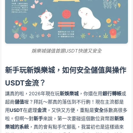
娛樂城儲值首選USDT快速又安全
新手玩新娛樂城，如何安全儲值與操作
USDT金流？
講真的啦，2026年現在玩
新娛樂城
，你還在用
銀行
轉帳
或
超商
儲值
喔？拜託～那真的落伍到不行齁！現在主流都是
用
USDT
在處理
金流
，又快又方便，重點是
安全
係數高很多
啦。但啊～對
新手
來說，第一次要碰這個數位貨幣跟
新娛
樂城的
系統
，真的會有點手忙腳亂，我當初也是這樣過來