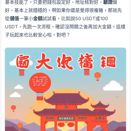
基本技能了。只要把錢包設定好、地址核對好、
驗證
做
好，基本上就穩穩的。啊如果你還是覺得很複雜，那就先
從
儲值
一筆小
金額
試試看，比如說50 USDT或100
USDT，先跑一次流程，確認沒問題之後再加大金額。這樣
子玩起來也比較安心啦，對吧？