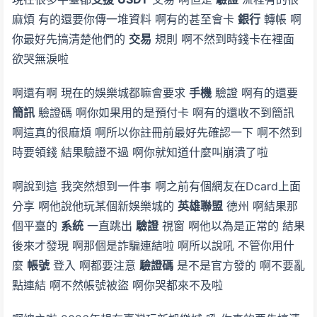
麻煩 有的還要你傳一堆資料 啊有的甚至會卡
銀行
轉帳 啊
你最好先搞清楚他們的
交易
規則 啊不然到時錢卡在裡面
欲哭無淚啦
啊還有啊 現在的娛樂城都嘛會要求
手機
驗證 啊有的還要
簡訊
驗證碼 啊你如果用的是預付卡 啊有的還收不到簡訊
啊這真的很麻煩 啊所以你註冊前最好先確認一下 啊不然到
時要領錢 結果驗證不過 啊你就知道什麼叫崩潰了啦
啊說到這 我突然想到一件事 啊之前有個網友在Dcard上面
分享 啊他說他玩某個新娛樂城的
英雄聯盟
德州 啊結果那
個平臺的
系統
一直跳出
驗證
視窗 啊他以為是正常的 結果
後來才發現 啊那個是詐騙連結啦 啊所以說吼 不管你用什
麼
帳號
登入 啊都要注意
驗證碼
是不是官方發的 啊不要亂
點連結 啊不然帳號被盜 啊你哭都來不及啦