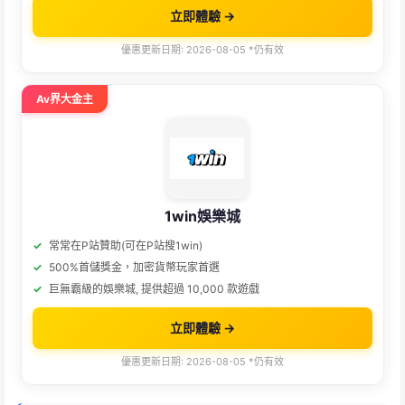
立即體驗 →
優惠更新日期: 2026-08-05 *仍有效
Av界大金主
1win娛樂城
常常在P站贊助(可在P站搜1win)
500%首儲獎金，加密貨幣玩家首選
巨無霸級的娛樂城, 提供超過 10,000 款遊戲
立即體驗 →
優惠更新日期: 2026-08-05 *仍有效