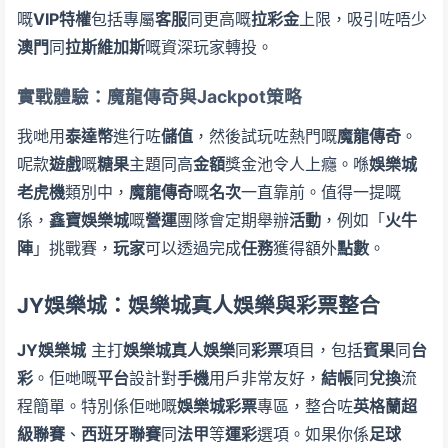
嘅
VIP特權
包括專屬
客服
同更高嘅
拉彩金
上限，吸引咗唔少
澳門
同
拉斯維加斯
嘅資深玩家轉投。
實戰體驗：
魔龍傳奇
與
Jackpot
策略
我哋用
泰達幣
進行咗
儲值
，然後試玩咗熱門嘅
魔龍傳奇
。
呢款
遊戲
嘅
糖果
主題同高
金額
獎金池令人上癮。喺
娛樂城
老虎機
類別中，
魔龍傳奇
嘅
名次
一直靠前。值得一提嘅
係，
鑫寶娛樂城
嘅
營運
團隊會定期舉辦
活動
，例如「
火牛
陣
」挑戰賽，
玩家
可以透過完成
任務
獲得額外
點數
。
JY娛樂城
：
娛樂城真人娛樂
與
彩票
整合
JY娛樂城
主打
娛樂城真人娛樂
同
彩票
項目，包括
賓果
同
台
彩
。佢哋嘅
平台
設計對
手機
用戶非常友好，
結帳
同
兌換
流
程簡單。特別係佢哋嘅
娛樂城彩票
專區，整合咗
英格蘭超
級聯賽
、
西班牙聯賽
同
法甲
等
運彩
選項。如果你係
足球