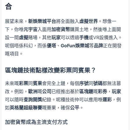
合
展望未來，
新娛樂城平台
將全面融入
虛擬世界
。想像一
下，你喺
元宇宙
入面用
加密貨幣
購買土地，然後喺上面開
設一間
虛擬
賭場，其他
玩家
可以透過
手機
或VR設備進入。
呢個唔係科幻，而係
優塔
、
GoFun娛樂城
等
品牌
正在開發
嘅項目。
區塊鏈
技術點樣改變
彩票
同
賓果
？
未來嘅
彩票
同
賓果
會完全上鏈，每個
序號
同
號碼
都無法篡
改。例如，
歐洲
嘅
公司
已經推出基於
區塊鏈
嘅
彩券
，
玩家
可以隨時
查詢
開獎
紀錄。呢種技術仲可以應用喺
運彩
，例
如
英格蘭超級聯賽
嘅賽果，確保
公平
。
加密貨幣
成為主流
支付
方式