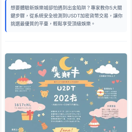
想要體驗新娛樂城卻怕遇到出金陷阱？專家教你5大關
鍵步驟，從系統安全檢測到USDT加密貨幣交易，讓你
挑選最優質的平臺，輕鬆享受頂級娛樂。