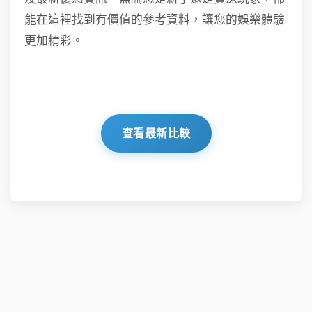
能在這裡找到有價值的參考資料，讓您的娛樂體驗
更加精彩。
查看最新比較